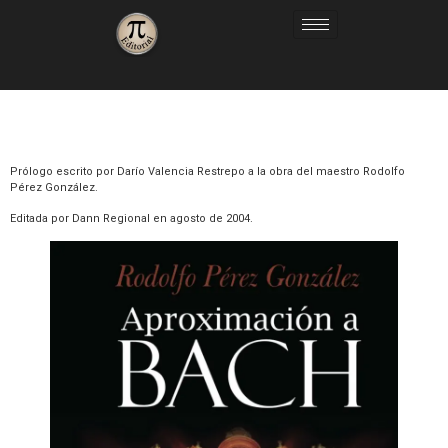
Prólogo escrito por Darío Valencia Restrepo a la obra del maestro Rodolfo
Pérez González.
Editada por Dann Regional en agosto de 2004.